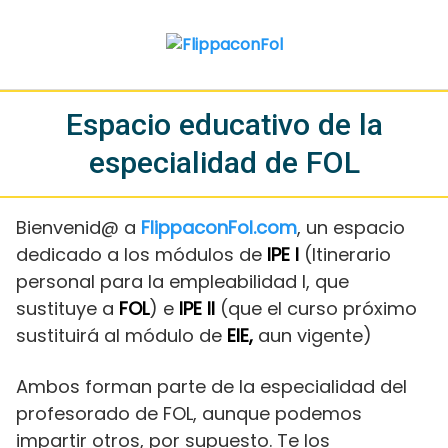
Saltar
al
contenido
Espacio educativo de la
especialidad de FOL
Bienvenid@ a
FlippaconFol.com
, un espacio
dedicado a los
módulos de
IPE I
(Itinerario
personal para la empleabilidad I, que
sustituye a
FOL
)
e
IPE II
(que el curso próximo
sustituirá al módulo de
EIE,
aun vigente)
Ambos forman parte de la especialidad del
profesorado de FOL, aunque podemos
impartir otros, por supuesto. Te los