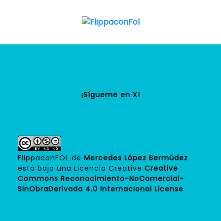
Saltar
al
contenido
¡Sígueme en X
!
FlippaconFOL
de
Mercedes López Bermúdez
está bajo una Licencia Creative
Creative
Commons Reconocimiento-NoComercial-
SinObraDerivada 4.0 Internacional License